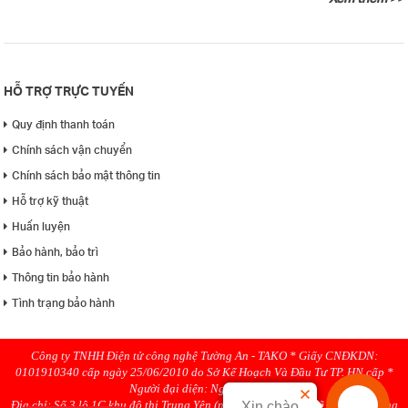
HỖ TRỢ TRỰC TUYẾN
Quy định thanh toán
Chính sách vận chuyển
Chính sách bảo mật thông tin
Hỗ trợ kỹ thuật
Huấn luyện
Bảo hành, bảo trì
Thông tin bảo hành
Tình trạng bảo hành
Công ty TNHH Điện tử công nghệ Tường An - TAKO * Giấy CNĐKDN:
0101910340 cấp ngày 25/06/2010 do Sở Kế Hoạch Và Đầu Tư TP. HN cấp *
Người đại diện: Nguyen Hanh
Địa chỉ: Số 3 lô 1C khu đô thị Trung Yên (ngõ 58 Trung Kính rẽ phải), Phường
Xin chào