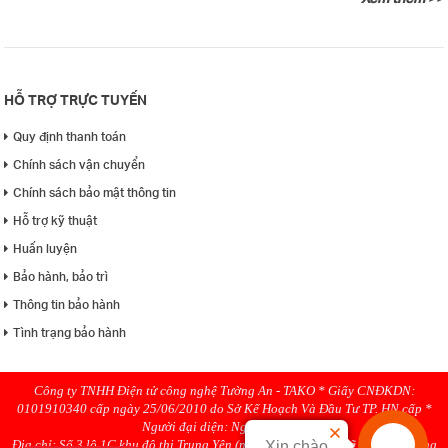
HỖ TRỢ TRỰC TUYẾN
Quy định thanh toán
Chính sách vận chuyển
Chính sách bảo mật thông tin
Hỗ trợ kỹ thuật
Huấn luyện
Bảo hành, bảo trì
Thông tin bảo hành
Tình trạng bảo hành
Công ty TNHH Điện tử công nghệ Tường An - TAKO * Giấy CNĐKDN:
0101910340 cấp ngày 25/06/2010 do Sở Kế Hoạch Và Đầu Tư TP. HN cấp *
Người đại diện: Nguyen Hanh
Địa chỉ: Số 3 lô 1C khu đô thị Trung Yên (ngõ 58 Trung Kính rẽ phải), Phường
Xin chào