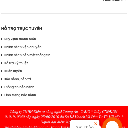
HỖ TRỢ TRỰC TUYẾN
Quy định thanh toán
Chính sách vận chuyển
Chính sách bảo mật thông tin
Hỗ trợ kỹ thuật
Huấn luyện
Bảo hành, bảo trì
Thông tin bảo hành
Tình trạng bảo hành
Công ty TNHH Điện tử công nghệ Tường An - TAKO * Giấy CNĐKDN:
0101910340 cấp ngày 25/06/2010 do Sở Kế Hoạch Và Đầu Tư TP. HN cấp *
Người đại diện: Nguyen Hanh
Địa chỉ: Số 3 lô 1C khu đô thị Trung Yên (ngõ 58 Trung Kính rẽ phải), Phường
Xin chào